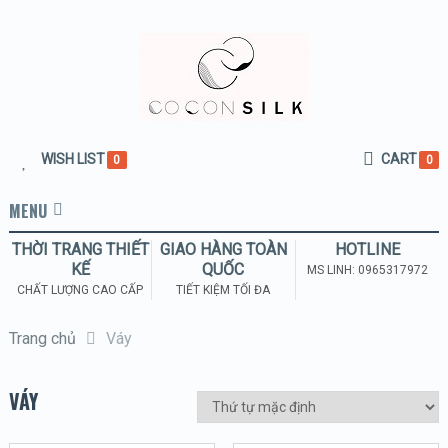
WISH LIST
CART
0
0
MENU
THỜI TRANG THIẾT
GIAO HÀNG TOÀN
HOTLINE
KẾ
QUỐC
MS LINH: 0965317972
CHẤT LƯỢNG CAO CẤP
TIẾT KIỆM TỐI ĐA
Trang chủ
Váy
VÁY