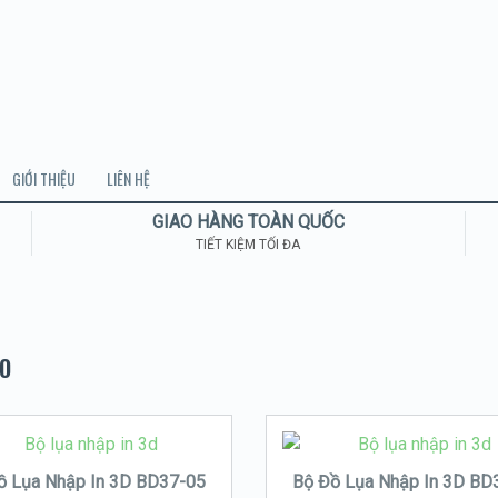
GIỚI THIỆU
LIÊN HỆ
GIAO HÀNG TOÀN QUỐC
TIẾT KIỆM TỐI ĐA
O
ồ Lụa Nhập In 3D BD37-05
Bộ Đồ Lụa Nhập In 3D BD