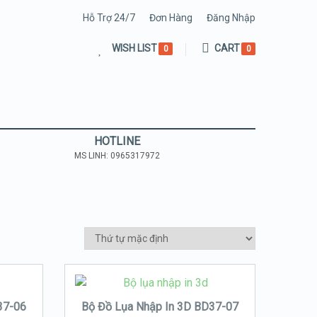
Hỗ Trợ 24/7
Đơn Hàng
Đăng Nhập
WISH LIST
CART
0
0
HOTLINE
MS LINH: 0965317972
37-06
Bộ Đồ Lụa Nhập In 3D BD37-07