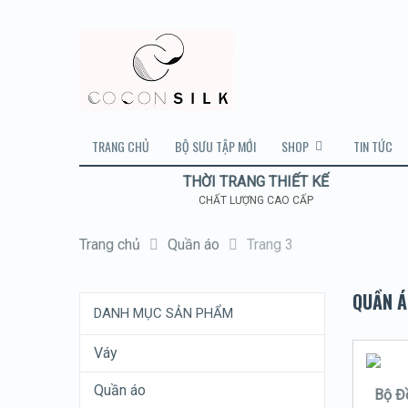
TRANG CHỦ
BỘ SƯU TẬP MỚI
SHOP
TIN TỨC
THỜI TRANG THIẾT KẾ
CHẤT LƯỢNG CAO CẤP
Trang chủ
Quần áo
Trang 3
QUẦN Á
DANH MỤC SẢN PHẨM
Váy
Quần áo
Bộ Đ